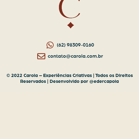
(62) 98309-0160
contato@carola.com.br
© 2022 Carola – Experiências Criativas | Todos os Direitos
Reservados | Desenvolvido por @edercapoia