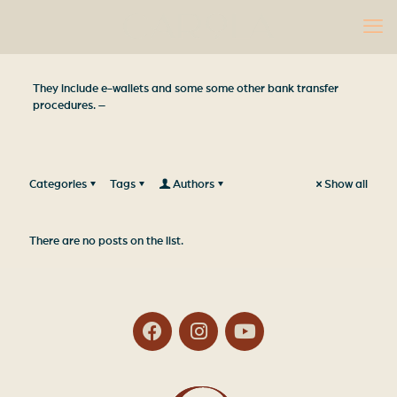
They include e-wallets and some some other bank transfer
procedures. –
Categories
Tags
Authors
Show all
There are no posts on the list.