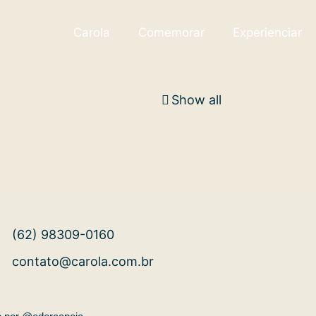
Carola
Comemorar
Experienciar
Show all
(62) 98309-0160
contato@carola.com.br